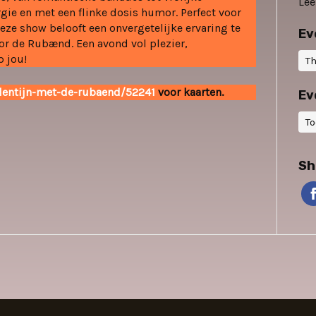
Le
rgie en met een flinke dosis humor. Perfect voor
 deze show belooft een onvergetelijke ervaring te
Ev
oor de Rubænd. Een avond vol plezier,
p jou!
T
alentijn-met-de-rubaend/52241
voor kaarten.
Ev
T
Sh