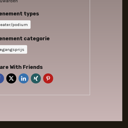
euwarden
enement types
heater/podium
enement categorie
oegangsprijs
are With Friends