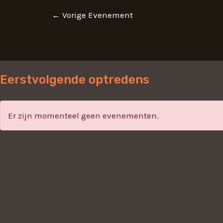
←
Vorige Evenement
Eerstvolgende optredens
Er zijn momenteel geen evenementen.