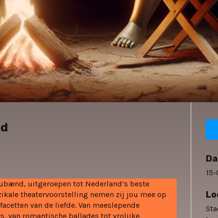
nd
Da
15-
Rubænd, uitgeroepen tot Nederland’s beste
Lo
kale theatervoorstelling nemen zij jou mee op
facetten van de liefde. Van meeslepende
St
, van romantische ballades tot vrolijke